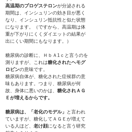
高温期のプロゲステロン
が分泌される
期間は、インシュリンの効き目が悪く
なり、インシュリン抵抗性と似た状態
になります。（ですから、高温期は体
重が下がりにくくダイエットの結果が
出にくい期間にもなります。）
糖尿病の診断に、ＨｂＡ1ｃと言うのを
測りますが、これは
糖化されたヘモグ
ロビン
の意味です。
糖尿病自体が、糖化された症候群の意
味もあります。つまり、糖尿病が何
故、身体に悪いのかは、
糖化されＡＧ
Ｅが増えるからです。
糖尿病は、「老化のモデル」
と言われ
ていますが、糖化してＡＧＥが増えて
いる人ほど、
老け顔
になると言う研究