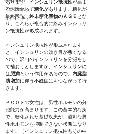
疾患別漢方
あります。
インシュリン抵抗性
が高ま
る原因として
糖化
があります。糖化が
今すぐ始める
最終段階、
終末糖化産物のＡＧＥ
とな
コミュニティ
り、これらが複合的に絡みインシュリ
ン抵抗性が形成されます。
インシュリン抵抗性が形成されます
と、インシュリンの効き目が悪くなる
ので、沢山のインシュリンを分泌をし
て補おうとしますが、
インシュリンに
は肥満
という作用があるので、
内臓脂
肪増加
に伴う
不妊症
にもつながって行
きます。
ＰＣＯＳの女性は、男性ホルモンの分
泌能力が高まります。この基本的な所
で、糖化された基礎疾患が、過剰な男
性ホルモンを抑制できない状態になり
ます。（インシュリン抵抗性もその中