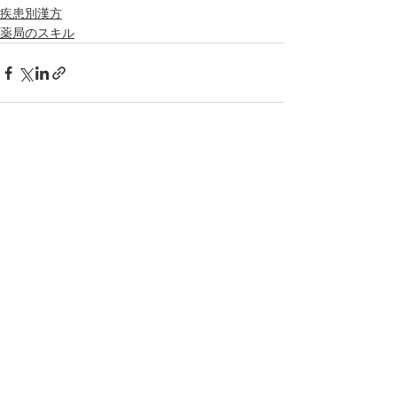
疾患別漢方
薬局のスキル
コメント
コメントを追加…
相談
案内
Hospitalization