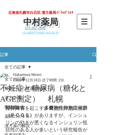
北海道札幌市白石区 漢方薬局/ﾄﾞﾗｯｸﾞｽﾄｱ
中村薬局
011-861-2808
co.naka@estate.ocn.ne.jp
記事
全ての記事
Nakamura Mineo
全ての記事
2019年12月18日
読了時間: 2分
不妊症と糖尿病（糖化と
身体と心の健康の秘訣
AGE測定） 札幌
漢方古典
取扱品
排卵障害
を起こす
多嚢胞性卵胞症候群
（ＰＣＯＳ）
がありますが、インシュ
薬局のスキル
リンの効きが悪くなるインシュリン抵
漢方薬の解説
抗性のある人が多いという研究報告が