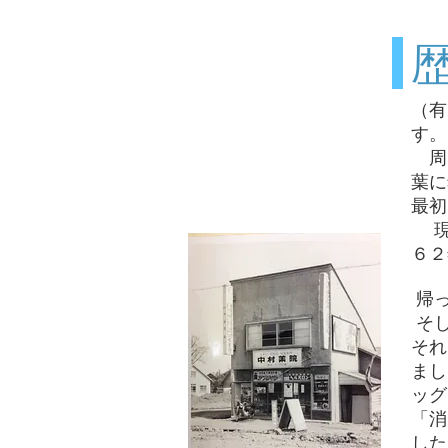
（有
す。
薬局概要
周
Description
葉に
最初
現
６２
帰っ
そし
それ
まし
ッグ
「消
した