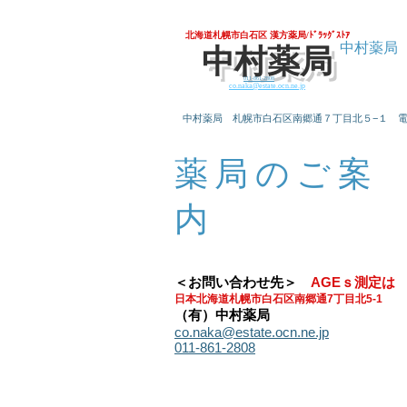
北海道札幌市白石区 漢方薬局/ﾄﾞﾗｯｸﾞｽﾄｱ
中村薬局
中村薬局
011-861-2808
co.naka@estate.ocn.ne.jp
中村薬局 札幌市白石区南郷通７丁目北５−１
薬局のご案
内
＜お問い合わせ先＞
AGEｓ測定は
日本北海道札幌市白石区南郷通7丁目北5-1
（有）中村薬局
co.naka@estate.ocn.ne.jp
011-861-2808