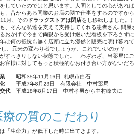
をしていたのではと思います。人間としての心があれ
も、昔からある同業のお店の隣で仕事をするのですか
年11月、その
ドラッグストアは閉店
をし移転しました。
、そんな私達を支えて支持してくれる患者さん､問屋
るおかげで今まで両親から受け継いだ看板を下ろさず
年は何の抵抗も無く店頭に立ち漫然と販売に明け暮れて
し、元来の変わり者でしょうか、これでいいのか？
がすっきりしない状態でした。 わざわざ、当薬局に
お客様に対してもっと積極的なお付き合い方がないだ
業
昭和35年11月16日 札幌市白石
化
平成7年8月23日 有限会社 中村薬局
交代
平成18年8月17日 中村孝男から中村峰夫に
医療の質のこだわり
は「生命力」が低下した時に出てきます。