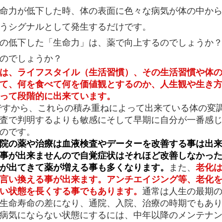
命力が低下した時、体の表面に色々な病気が体の中から
うシグナルとして発生するだけです。
の低下した「生命力」は、薬で向上するのでしょうか？
るのでしょうか？
は、ライフスタイル（生活習慣）、その生活習慣や体
て、何を食べて何を価値観とするのか、人生観や生き
って段階的に出来ています。
すから、これらの積み重ねによって出来ている体の変
査で判明するよりも敏感にそして早期に自分が一番感
のです。
院の薬や治療は血液検査やデーターを改善する事は出
事が出来ませんので自覚症状はそれほど改善しなかっ
が出てきて薬が増える事も多くなります。
また、
老化
言い換える事が出来ます。アンチエイジング等、老化
い状態を長くする事でもあります。
通常は人生の最期
生命寿命の差になり、通院、入院、治療の時期でもあ
病気にならない状態にするには、中年以降のメンテナ