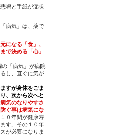
悲鳴と手紙が症状
「病気」は、薬で
の元になる「食」、
方まで決める「心」
調の「病気」が病院
じるし、直ぐに気が
来ますが身体をごま
たり、次から次へと
は病気のなりやすさ
を防ぐ事は病気にな
の１０年間が健康寿
ります。その１０年
ンスが必要になりま