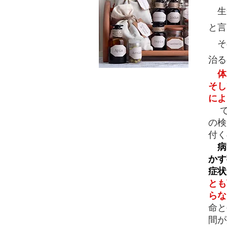
生
と言
そ
治
体
そし
によ
で
の検
付く
病
かす
症状
とも
らな
命と
間が