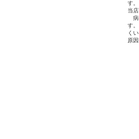
す。
当店
病
す。
くい
原因