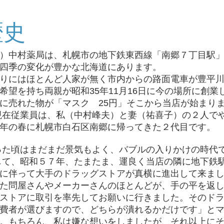
歴史
）中村薬局は、札幌市の地下鉄東西線「南郷７丁目駅
四季の変化が豊かな北海道にあります。
りにはほとんど人家が無く市内からの路面電車が豊平川
希望を持ち両親が昭和35年11月16日に今の場所に創業
に売れた物が「マスク 25円」そこから当店が始まり
在従業員は、私（中村峰夫）と妻（祐喜子）の２人で
年の春に札幌市白石区南郷に帰ってきた２代目です。
た頃はまだまだ景気もよく、バブルの入りかけの時代
て、昭和５７年、たまたま、運良く当店の隣に地下鉄
に伴って大手のドラッグストアが真横に進出して来ま
た問屋さんやメーカーさんのほとんどが、手の平を返
ストアに取引を率先してお願いに行きました。そのド
費者が選びますので、どちらが潰れるかだけです」と
。もちろん、私は嫌な想いをしましたが、それ以上に