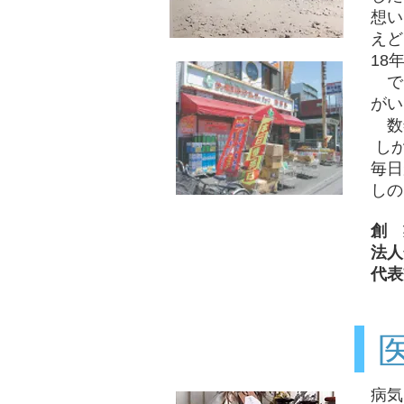
想い
えど
18
でも
がい
数
しか
毎日
しの
創 
法人
代表
​
病気