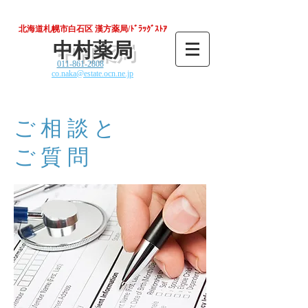
北海道札幌市白石区 漢方薬局/ﾄﾞﾗｯｸﾞｽﾄｱ
中村薬局
011-861-2808
co.naka@estate.ocn.ne.jp
ご相談と
ご質問