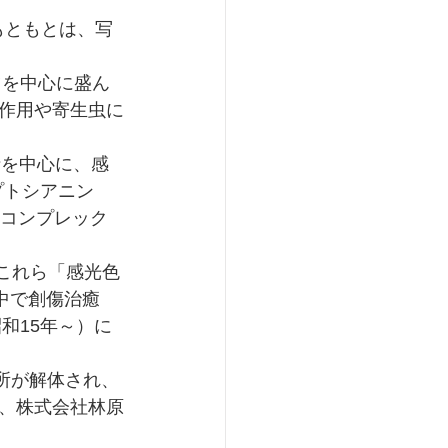
もともとは、写
ツを中心に盛ん
作用や寄生虫に
プトシアニン
.コンプレック
、これら「感光色
の中で創傷治癒
和15年～）に
、株式会社林原