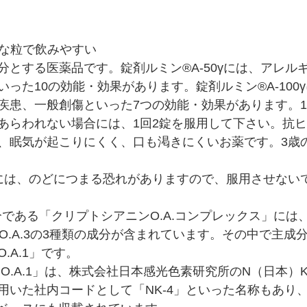
さな粒で飲みやすい
分とする医薬品です。錠剤ルミン®A-50γには、アレル
った10の効能・効果があります。錠剤ルミン®A-100
疾患、一般創傷といった7つの効能・効果があります。1
あらわれない場合には、1回2錠を服用して下さい。抗
、眠気が起こりにくく、口も渇きにくいお薬です。3歳
には、のどにつまる恐れがありますので、服用させない
分である「クリプトシアニンO.A.コンプレックス」には
.2、O.A.3の3種類の成分が含まれています。その中で主
.A.1」です。
いた社内コードとして「NK-4」といった名称もあり、P