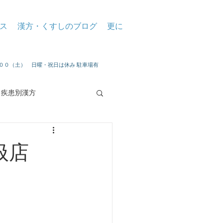
ス
漢方・くすしのブログ
更に
：００（土） 日曜・祝日は休み 駐車場有
疾患別漢方
扱店