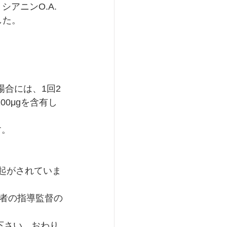
アニンO.A.
した。
場合には、1回2
00μgを含有し
す。
者の指導監督の
下さい。おわり