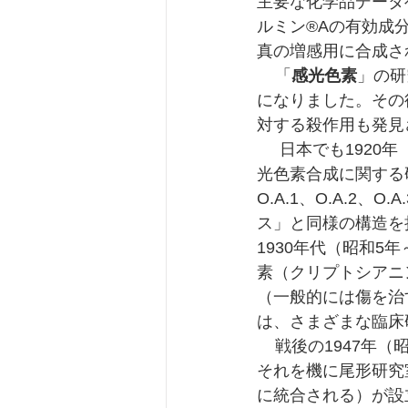
主要な化学品データ
ルミン®Aの有効成
真の増感用に合成さ
    「
感光色素
」の研
になりました。その
対する殺作用も発見
     日本でも1920年（大正9年）頃、財団法人理化学研究所の尾形輝太郎博士を中心に、感
光色素合成に関する
O.A.1、O.A.2、O.
ス」と同様の構造を
1930年代（昭和
素（クリプトシアニ
（一般的には傷を治
は、さまざまな臨床
    戦後の1947年（昭和22年）に、GHQの指令により、財団法人理化学研究所が解体され、
それを機に尾形研究
に統合される）が設