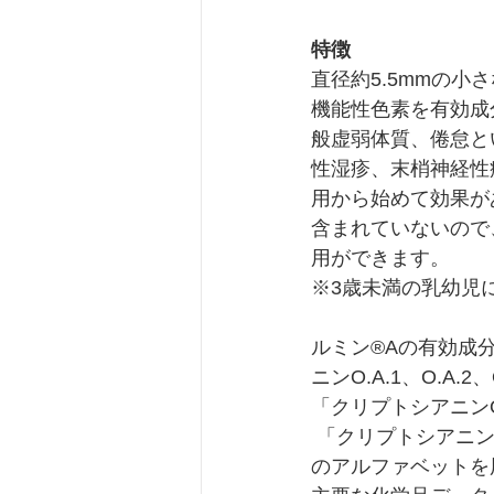
特徴
直径約5.5mmの小
機能性色素を有効成
般虚弱体質、倦怠とい
性湿疹、末梢神経性
用から始めて効果が
含まれていないので
用ができます。
※3歳未満の乳幼児
ルミン®Aの有効成
ニンO.A.1、O.A
「クリプトシアニンO
 「クリプトシアニンO.A.1」は、株式会社日本感光色素研究所のN（日本）K（感光色素）
のアルファベットを用