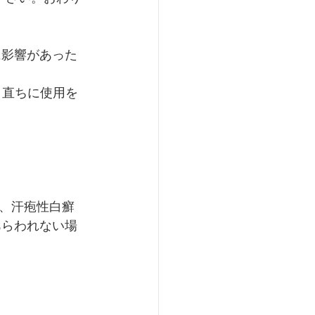
に影響があった
、汗疱性白癬 
あらわれない場