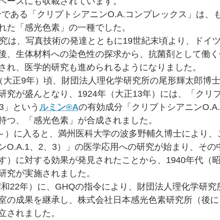
ベースにも収載されています。
分である「クリプトシアニンO.A.コンプレックス」は、
れた「感光色素」の一種でした。
究は、写真技術の発達とともに19世紀末頃より、ドイ
後、生体材料への染色性の探求から、抗菌剤として働く
され、医学的研究も進められるようになりました。
研究が盛んとなり、1924年（大正13年）には、「クリ
A.3」という
ルミン®A
の有効成分「クリプトシアニンO.A
持つ、「感光色素」が合成されました。
5年～）に入ると、満州医科大学の波多野輔久博士により
ンO.A.1、2、3）」の医学応用への研究が始まり、そ
す）に対する効果が発見されたことから、1940年代（昭
研究が実施されました。
室の成果を継承し、株式会社日本感光色素研究所（後に
立されました。