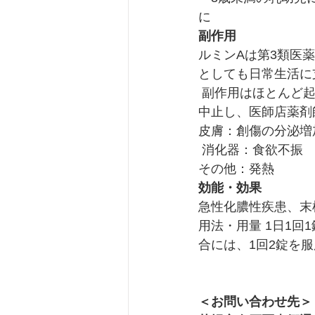
に
副作用
ルミンAは第3類医
としても日常生活に
 副作用はほとんど起こりませんが、万が一次のような症状が現れた場合は、直ちに使用を
中止し、医師店薬剤
皮膚：創傷の分泌増
 消化器：食欲不振
その他：発熱
効能・効果 
急性化膿性疾患、末
用法・用量 1日1
合には、1回2錠を
＜お問い合わせ先＞