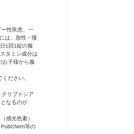
ギー性疾患、一
γには、急性・慢
日1回1錠の服
ヒスタミン成分は
のお子様から服
でください。
、クリプトシア
成分となるのが
ubChem等の