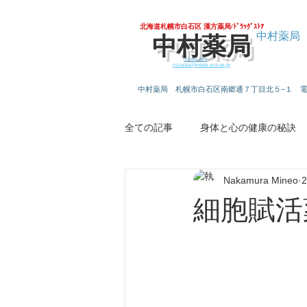
北海道札幌市白石区 漢方薬局/ﾄﾞﾗｯｸﾞｽﾄｱ
中村薬局
中村薬局
011-861-2808
co.naka@estate.ocn.ne.jp
中村薬局 札幌市白石区南郷通７丁目北５−１
全ての記事
身体と心の健康の秘訣
Nakamura Mineo
今すぐ始める
コミュニティ
細胞賦活