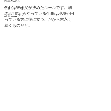
疾患別漢方
これは亡き父が決めたルールです。朝
今すぐ始める
の8時前からやっている仕事は地域や困
コミュニティ
っている方に役に立つ。だから末永く
続くものだと。