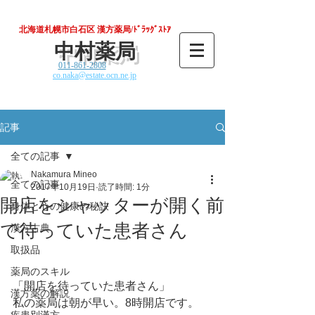
北海道札幌市白石区 漢方薬局/ﾄﾞﾗｯｸﾞｽﾄｱ
中村薬局
011-861-2808
co.naka@estate.ocn.ne.jp
記事
全ての記事
Nakamura Mineo
全ての記事
2017年10月19日
読了時間: 1分
開店をシャッターが開く前
身体と心の健康の秘訣
で待っていた患者さん
漢方古典
取扱品
薬局のスキル
「開店を待っていた患者さん」
漢方薬の解説
私の薬局は朝が早い。8時開店です。