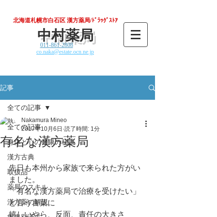
北海道札幌市白石区 漢方薬局/ﾄﾞﾗｯｸﾞｽﾄｱ
中村薬局
011-861-2808
co.naka@estate.ocn.ne.jp
記事
全ての記事
Nakamura Mineo
全ての記事
2017年10月6日
読了時間: 1分
有名な漢方薬局
身体と心の健康の秘訣
漢方古典
先日も本州から家族で来られた方がい
取扱品
ました。
薬局のスキル
「有名な漢方薬局で治療を受けたい」
漢方薬の解説
と言う言葉に
嬉しいやら、反面、責任の大きさ