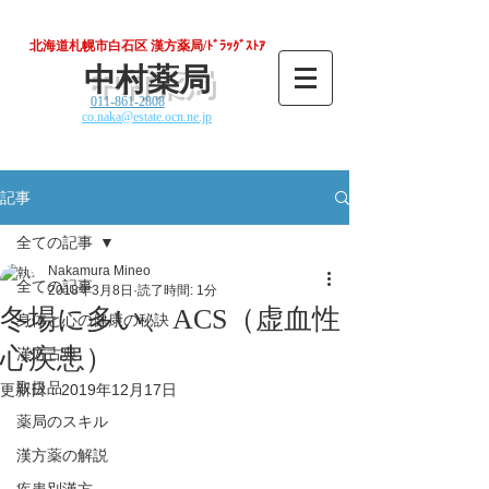
北海道札幌市白石区 漢方薬局/ﾄﾞﾗｯｸﾞｽﾄｱ
中村薬局
011-861-2808
co.naka@estate.ocn.ne.jp
記事
全ての記事
Nakamura Mineo
全ての記事
2018年3月8日
読了時間: 1分
冬場に多い、ACS（虚血性
身体と心の健康の秘訣
心疾患）
漢方古典
取扱品
更新日：
2019年12月17日
薬局のスキル
漢方薬の解説