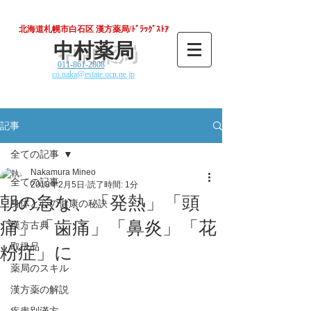
北海道札幌市白石区 漢方薬局/ﾄﾞﾗｯｸﾞｽﾄｱ
中村薬局
011-861-2808
co.naka@estate.ocn.ne.jp
記事
全ての記事
Nakamura Mineo
全ての記事
2018年2月5日
読了時間: 1分
朝の急な、「発熱」「頭
身体と心の健康の秘訣
痛」「歯痛」「鼻炎」「花
漢方古典
取扱品
粉症」に
薬局のスキル
漢方薬の解説