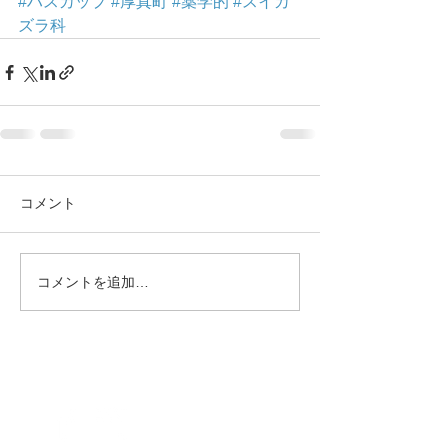
#ハスカップ
#厚真町
#薬学的
#スイカ
ズラ科
コメント
コメントを追加…
相談
案内
Hospitalization