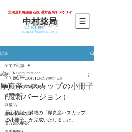
北海道札幌市白石区 漢方薬局/ﾄﾞﾗｯｸﾞｽﾄｱ
中村薬局
011-861-2808
co.naka@estate.ocn.ne.jp
記事
全ての記事
Nakamura Mineo
全ての記事
2017年10月31日
読了時間: 1分
厚真産ハスカップの小冊子
身体と心の健康の秘訣
（最新バージョン）
漢方古典
取扱品
最新情報が満載の「厚真産ハスカップ
薬局のスキル
の小冊子」が完成いたしました。
漢方薬の解説