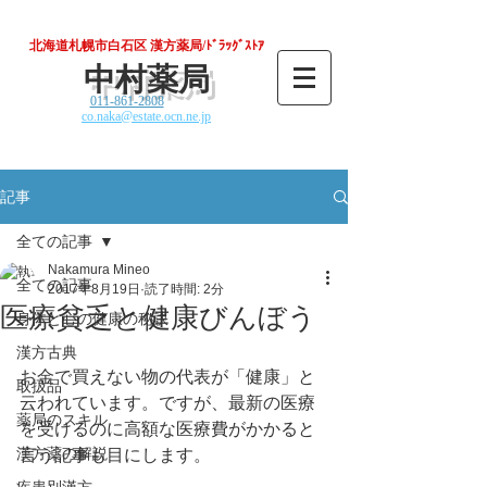
北海道札幌市白石区 漢方薬局/ﾄﾞﾗｯｸﾞｽﾄｱ
中村薬局
011-861-2808
co.naka@estate.ocn.ne.jp
記事
全ての記事
Nakamura Mineo
全ての記事
2017年8月19日
読了時間: 2分
医療貧乏と健康びんぼう
身体と心の健康の秘訣
漢方古典
お金で買えない物の代表が「健康」と
取扱品
云われています。ですが、最新の医療
薬局のスキル
を受けるのに高額な医療費がかかると
漢方薬の解説
言う記事も目にします。