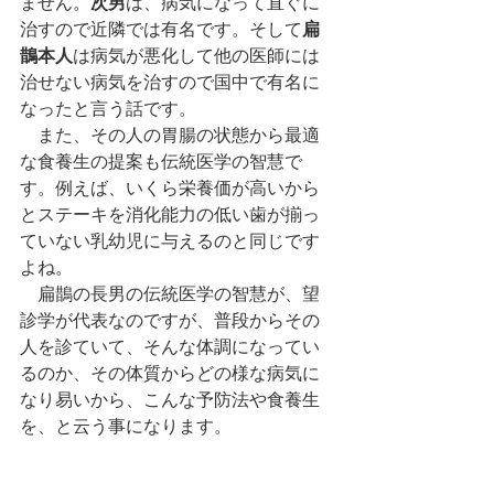
ません。
次男
は、病気になって直ぐに
治すので近隣では有名です。そして
扁
鵲本人
は病気が悪化して他の医師には
治せない病気を治すので国中で有名に
なったと言う話です。
　また、その人の胃腸の状態から最適
な食養生の提案も伝統医学の智慧で
す。例えば、いくら栄養価が高いから
とステーキを消化能力の低い歯が揃っ
ていない乳幼児に与えるのと同じです
よね。
　扁鵲の長男の伝統医学の智慧が、望
診学が代表なのですが、普段からその
人を診ていて、そんな体調になってい
るのか、その体質からどの様な病気に
なり易いから、こんな予防法や食養生
を、と云う事になります。