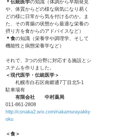
＊伝統医学
の知識（体調から早期発見
や、体質からどの様な病気になり易く
どの様に日常から気を付けるのか。ま
た、その胃腸の状態から最適な栄養の
摂り方を食からのアドバイスなど）
＊食
の知識（栄養学や調理学、そして
機能性と病態栄養学など）
それで、3つの分野に対応する施設とシ
ステムを作りました。
＜現代医学・伝統医学＞
　　札幌市白石区南郷通7丁目北5-1　
駐車場有
　　有限会社　　中村薬局
011-861-2808
http://conaka2.wix.com/nakamurayakky
oku
＜食＞