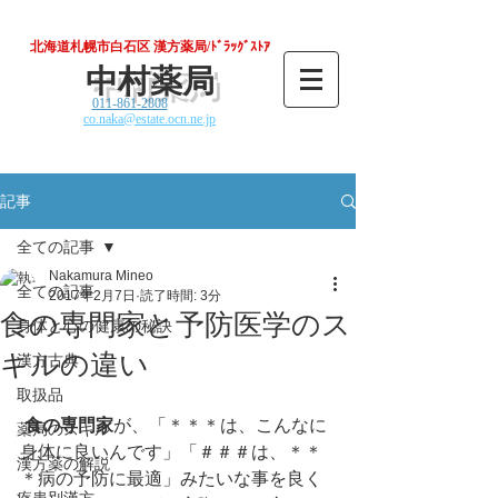
北海道札幌市白石区 漢方薬局/ﾄﾞﾗｯｸﾞｽﾄｱ
中村薬局
011-861-2808
co.naka@estate.ocn.ne.jp
記事
全ての記事
Nakamura Mineo
全ての記事
2017年2月7日
読了時間: 3分
食の専門家と予防医学のス
身体と心の健康の秘訣
キルの違い
漢方古典
取扱品
食の専門家
が、「＊＊＊は、こんなに
薬局のスキル
身体に良いんです」「＃＃＃は、＊＊
漢方薬の解説
＊病の予防に最適」みたいな事を良く