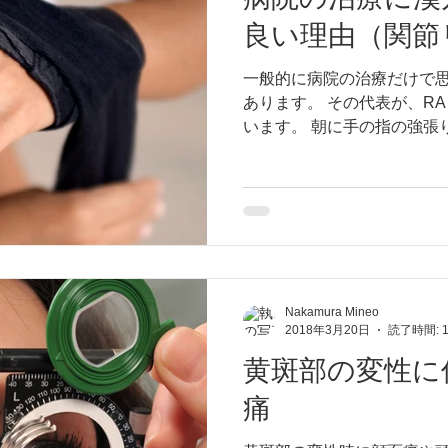
良い理由（関節
一般的に病院の治療だけで
あります。 その代表が、R
います。 朝に手の指の強張
が特徴で、痛み止めを使っ
変形がコントロールできない患
Nakamura Mineo
2018年3月20日
読了時間: 
黄斑部の変性に
痛