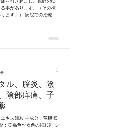
頭痛を引き起こし、視野のゆ
する事があります。（その様
ります。） 病院での治療を
容の確認も大切です。 例え
症が発生した場合をイメージ
3分
タル、膣炎、陰
、陰部痒痛、子
薬
エキス細粒 主成分：竜胆瀉
o） 剤形：黄褐色〜褐色の細粒剤 シ