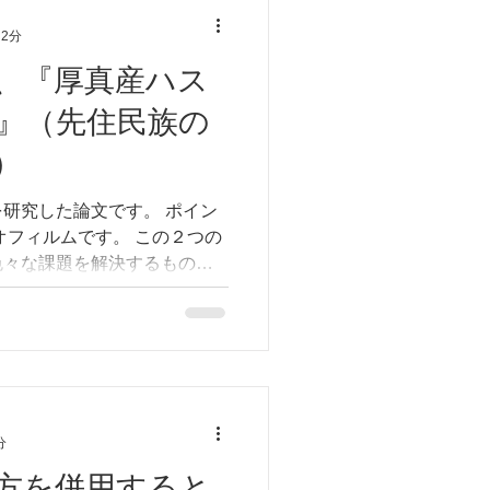
 2分
、『厚真産ハス
』（先住民族の
）
研究した論文です。 ポイン
オフィルムです。 この２つの
色々な課題を解決するもので
する臨床薬剤
と現代医学の知識を融合した
分
方を併用すると