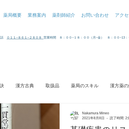
薬局概要
業務案内
薬剤師紹介
お問い合わせ
アクセ
 電話
０１１−８６１−２８０８
営業時間 ８：００−１８：００（月−金） ８：００−13
訣
漢方古典
取扱品
薬局のスキル
漢方薬の
ィ
Nakamura Mineo
2021年8月8日
読了時間: 2