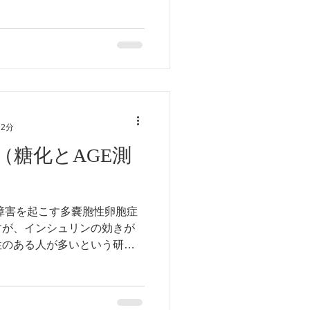
か認定薬剤師の智慧と経験を
 2分
（糖化とAGE測
障害を起こす多嚢胞性卵胞症
すが、インシュリンの効きが
性のある人が多いという研究
リン抵抗性が高まる原因とし
AGE測定実施中。