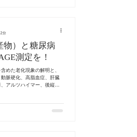
 2分
糖化産物）と糖尿病
AGE測定を！
を含めた老化現象の解明と、
、動脈硬化、高脂血症、肝臓
障、アルツハイマー、後縦靱
など）とのかかわりが解明され
病とは密接な関係です。札幌