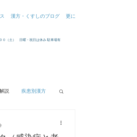
ス
漢方・くすしのブログ
更に
：００（土） 日曜・祝日は休み 駐車場有
解説
疾患別漢方
分