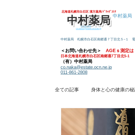
北海道札幌市白石区 漢方薬局/ﾄﾞﾗｯｸﾞｽﾄｱ
中村薬局
中村薬局
011-861-2808
co.naka@estate.ocn.ne.jp
中村薬局 札幌市白石区南郷通７丁目北５−１
＜お問い合わせ先＞
AGEｓ測定は
日本北海道札幌市白石区南郷通7丁目北5-1
（有）中村薬局
co.naka@estate.ocn.ne.jp
011-861-2808
全ての記事
身体と心の健康の秘
今すぐ始める
コミュニテ