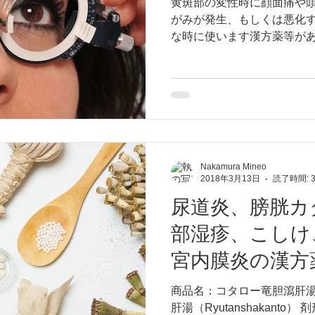
黄斑部の変性時に顔面痛や
がみが発生、もしくは悪化
な時に使います漢方薬等があ
受けます時に、食事の質や内
ば、糖尿病で糖尿病性網膜
すると判りやすいです...
Nakamura Mineo
2018年3月13日
読了時間: 
尿道炎、膀胱カ
部湿疹、こしけ
宮内膜炎の漢方
商品名：コタロー竜胆瀉肝湯
肝湯（Ryutanshakant