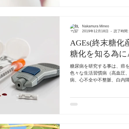
Nakamura Mineo
2019年12月18日
読了時間:
AGEs(終末
糖化を知る為に
糖尿病を研究する事は、癌
色々な生活習慣病（高血圧
病、心不全や不整脈、白内
帯骨化症、OPLL、腎臓病
つつあります。糖化と糖尿
市でAGE測定しております