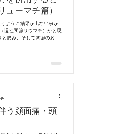
リューマチ篇）
思うように結果が出ない事が
A（慢性関節リウマチ）かと思
りと痛み、そして関節の変形
ても思うように痛みや関節の
者さんを見ます。...
1分
伴う顔面痛・頭