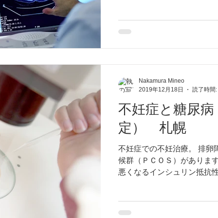
リスクを如何に軽減できる
Nakamura Mineo
2019年12月18日
読了時間:
不妊症と糖尿病
定） 札幌
不妊症での不妊治療。 排卵
候群（ＰＣＯＳ）がありま
悪くなるインシュリン抵抗
報告があります。インシュ
て糖化があります。札幌市で