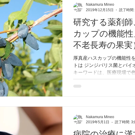
Nakamura Mineo
2019年12月15日
読了時間:
研究する薬剤師
カップの機能性
不老長寿の果実
厚真産ハスカップの機能性を
トは ジンジバリス菌とバイ
キーワードは、医療現場で
す。 予防医学、臨床現場、介護など 研究
師。東洋医学、漢方の知恵
薬学研究。
Nakamura Mineo
2019年5月1日
読了時間: 3
病院の治療に漢